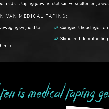
e medical taping jouw herstel kan versnellen en je we
N VAN MEDICAL TAPING:
bewegingsvrijheid te
Corrigeert houdingen e
Stimuleert doorbloeding
herstel
en is medical taping g