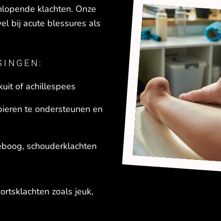
enlopende klachten. Onze
l bij acute blessures als
SINGEN:
kuit of achillespees
pieren te ondersteunen en
leboog, schouderklachten
ortsklachten zoals jeuk,