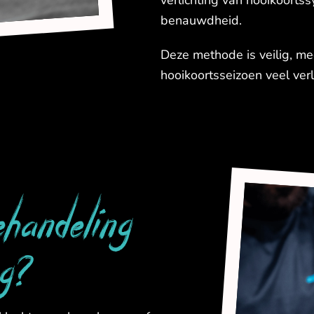
verlichting van hooikoort
benauwdheid.
Deze methode is veilig, med
hooikoortsseizoen veel verl
handeling
ng?