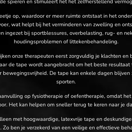
n de spieren en stimuleert het het zelfherstellend vermo
beetje op, waardoor er meer ruimte ontstaat in het onde
er, wat helpt bij het verminderen van zwelling en ont
n ingezet bij sportblessures, overbelasting, rug- en ne
houdingsproblemen of littekenbehandeling.
jken onze therapeuten eerst zorgvuldig je klachten e
r de tape wordt aangebracht om het beste resultaat te
r bewegingsvrijheid. De tape kan enkele dagen blijven z
sporten.
 aanvulling op fysiotherapie of oefentherapie, omdat het
. Het kan helpen om sneller terug te keren naar je dage
een met hoogwaardige, latexvrije tape en deskundige t
. Zo ben je verzekerd van een veilige en effectieve be