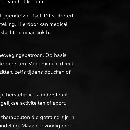
gen van het lichaam.
rliggende weefsel. Dit verbetert
steking. Hierdoor kan medical
kklachten, maar ook bij
n bewegingspatroon. Op basis
 bereiken. Vaak merk je direct
itten, zelfs tijdens douchen of
 je herstelproces ondersteunt
lijkse activiteiten of sport.
herapeuten die getraind zijn in
handeling. Maak eenvoudig een