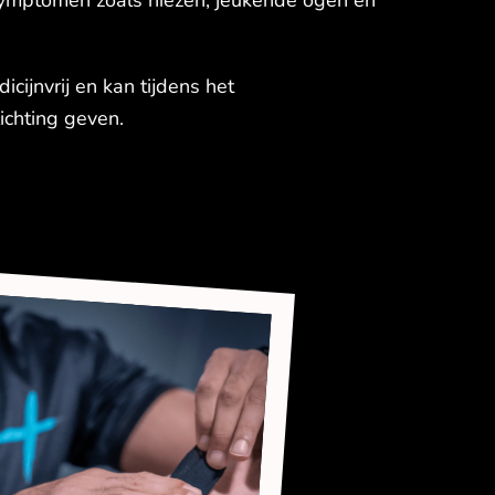
ssymptomen zoals niezen, jeukende ogen en
icijnvrij en kan tijdens het
ichting geven.